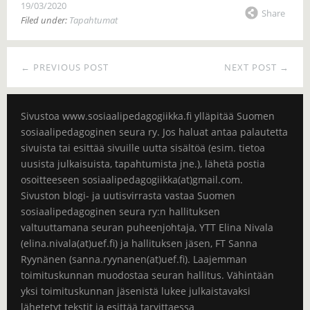
19/03/2020
Share
Filed under:
Tapahtumat
← PREVIOUS POST
NEXT POST →
Sivustoa www.sosiaalipedagogiikka.fi ylläpitää Suomen
sosiaalipedagoginen seura ry. Jos haluat antaa palautetta
sivuista tai esittää sivuille uutta sisältöä (esim. tietoa
uusista julkaisuista, tapahtumista jne.), lähetä postia
osoitteeseen sosiaalipedagogiikka(at)gmail.com.
Sivuston blogi- ja uutisvirrasta vastaa Suomen
sosiaalipedagoginen seura ry:n hallituksen
valtuuttamana seuran puheenjohtaja, YTT Elina Nivala
(elina.nivala(at)uef.fi) ja hallituksen jäsen, FT Sanna
Ryynänen (sanna.ryynanen(at)uef.fi). Laajemman
toimituskunnan muodostaa seuran hallitus. Vähintään
yksi toimituskunnan jäsenistä lukee julkaistavaksi
lähetetyt tekstit ja esittää tarvittaessa