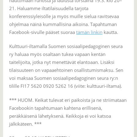
nauttimaan runosta ja laulusta torstaina 19.3. klo 20–
21. Haluamme iltatilaisuudella tarjota
konferenssiyleisölle ja myös muille sielua ravitsevaa
ohjelmaa näinä kummallisina aikoina. Tapahtuman
Facebook-sivulle pääset suoraa
tämän linkin
kautta.
Kulttuuri-iltamalla Suomen sosiaalipedagoginen seura
ry haluaa myös osaltaan tukea vapaan kentän
taitelijoita, jotka nyt menettävät elantoaan. Lisäksi
tilaisuuteen on vapaaehtoinen osallistumismaksu. Sen
voi maksaa Suomen sosiaalipedagoginen seura ry:n
tilille FI17 5620 0920 5262 16 (viite: kulttuuri-iltama).
*** HUOM. Keikat tulevat eri paikoista ja ne striimataan
Facebookin tapahtumaan kahtena erillisenä,
peräkkäisenä lähetyksenä. Keikkoja ei voi katsoa
jälkikäteen. ***