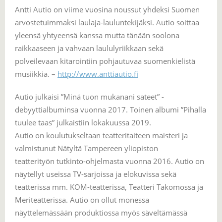
Antti Autio on viime vuosina noussut yhdeksi Suomen
arvostetuimmaksi laulaja-lauluntekijäksi. Autio soittaa
yleensä yhtyeensä kanssa mutta tänään soolona
raikkaaseen ja vahvaan laululyriikkaan sekä
polveilevaan kitarointiin pohjautuvaa suomenkielistä
musiikkia. –
http://www.anttiautio.fi
Autio julkaisi ”Minä tuon mukanani sateet” -
debyyttialbuminsa vuonna 2017. Toinen albumi ”Pihalla
tuulee taas” julkaistiin lokakuussa 2019.
Autio on koulutukseltaan teatteritaiteen maisteri ja
valmistunut Nätyltä Tampereen yliopiston
teatterityön tutkinto-ohjelmasta vuonna 2016. Autio on
näytellyt useissa TV-sarjoissa ja elokuvissa sekä
teatterissa mm. KOM-teatterissa, Teatteri Takomossa ja
Meriteatterissa. Autio on ollut monessa
näyttelemässään produktiossa myös säveltämässä