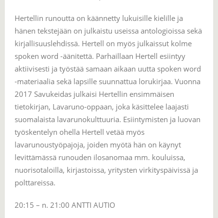
Hertellin runoutta on käännetty lukuisille kielille ja
hänen tekstejään on julkaistu useissa antologioissa sekä
kirjallisuuslehdissä. Hertell on myös julkaissut kolme
spoken word -äänitettä. Parhaillaan Hertell esiintyy
aktiivisesti ja työstää samaan aikaan uutta spoken word
-materiaalia sekä lapsille suunnattua lorukirjaa. Vuonna
2017 Savukeidas julkaisi Hertellin ensimmäisen
tietokirjan, Lavaruno-oppaan, joka käsittelee laajasti
suomalaista lavarunokulttuuria. Esiintymisten ja luovan
työskentelyn ohella Hertell vetää myös
lavarunoustyöpajoja, joiden myötä hän on käynyt
levittämässä runouden ilosanomaa mm. kouluissa,
nuorisotaloilla, kirjastoissa, yritysten virkityspäivissä ja
polttareissa.
20:15 – n. 21:00 ANTTI AUTIO