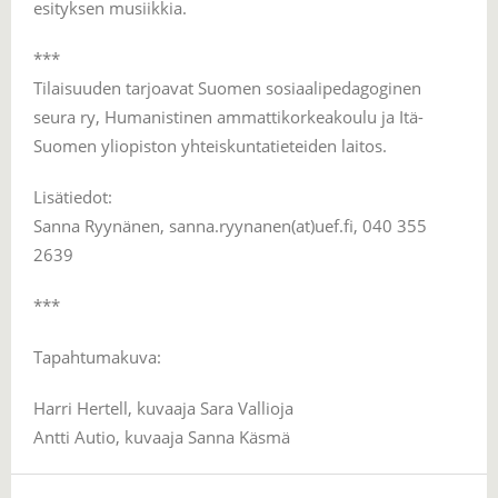
esityksen musiikkia.
***
Tilaisuuden tarjoavat Suomen sosiaalipedagoginen
seura ry, Humanistinen ammattikorkeakoulu ja Itä-
Suomen yliopiston yhteiskuntatieteiden laitos.
Lisätiedot:
Sanna Ryynänen, sanna.ryynanen(at)uef.fi, 040 355
2639
***
Tapahtumakuva:
Harri Hertell, kuvaaja Sara Vallioja
Antti Autio, kuvaaja Sanna Käsmä