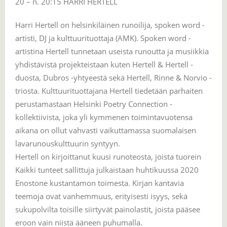
20 – n. 20:15 HARRI HERTELL
Harri Hertell on helsinkiläinen runoilija, spoken word -
artisti, DJ ja kulttuurituottaja (AMK). Spoken word -
artistina Hertell tunnetaan useista runoutta ja musiikkia
yhdistävistä projekteistaan kuten Hertell & Hertell -
duosta, Dubros -yhtyeestä sekä Hertell, Rinne & Norvio -
triosta. Kulttuurituottajana Hertell tiedetään parhaiten
perustamastaan Helsinki Poetry Connection -
kollektiivista, joka yli kymmenen toimintavuotensa
aikana on ollut vahvasti vaikuttamassa suomalaisen
lavarunouskulttuurin syntyyn.
Hertell on kirjoittanut kuusi runoteosta, joista tuorein
Kaikki tunteet sallittuja julkaistaan huhtikuussa 2020
Enostone kustantamon toimesta. Kirjan kantavia
teemoja ovat vanhemmuus, erityisesti isyys, sekä
sukupolvilta toisille siirtyvät painolastit, joista pääsee
eroon vain niistä ääneen puhumalla.