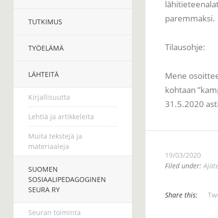
lähitieteenala
paremmaksi.
TUTKIMUS
Tilausohje:
TYÖELÄMÄ
LÄHTEITÄ
Mene osoittee
kohtaan ”kam
Kirjallisuutta
31.5.2020 asti
Lehtiä ja artikkeleita
Muita tekstejä ja
materiaaleja
19/03/2020
Filed under:
Ajat
SUOMEN
SOSIAALIPEDAGOGINEN
SEURA RY
Share this:
Tw
Seuran toiminta