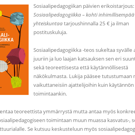
Sosiaalipedagogiikan päivien erikoistarjous:
Sosiaalipedagogiikka – kohti inhimillisempää
yhteiskuntaa
tarjoushinnalla 25 € ja ilman
postituskuluja.
Sosiaalipedagogiikka -teos sukeltaa syvälle 
juuriin ja luo laajan katsauksen sen eri suun
sekä teoreettisesta että käytännöllisestä
näkökulmasta. Lukija pääsee tutustumaan ni
vaikuttaneisiin ajattelijoihin kuin käytännön
toimintaankin.
entaa teoreettista ymmärrystä mutta antaa myös konkree
sosiaalipedagogiseen toimintaan muun muassa kasvatus-, sos
lttuurialalle. Se kutsuu keskusteluun myös sosiaalipedagog