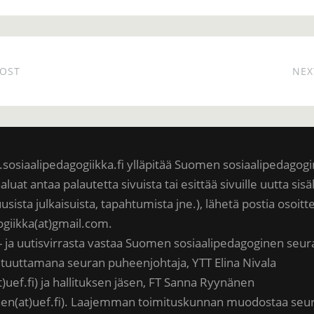
POST
NEX
sosiaalipedagogiikka.fi ylläpitää Suomen sosiaalipedagog
aluat antaa palautetta sivuista tai esittää sivuille uutta sisä
uusista julkaisuista, tapahtumista jne.), lähetä postia osoit
ogiikka(at)gmail.com.
- ja uutisvirrasta vastaa Suomen sosiaalipedagoginen seur
altuuttamana seuran puheenjohtaja, YTT Elina Nivala
at)uef.fi) ja hallituksen jäsen, FT Sanna Ryynänen
en(at)uef.fi). Laajemman toimituskunnan muodostaa seu