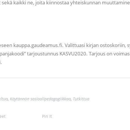
t sekä kaikki ne, joita kiinnostaa yhteiskunnan muuttamin
seen kauppa.gaudeamus.fi. Valittuasi kirjan ostoskoriin, 
panjakoodi” tarjoustunnus KASVU2020. Tarjous on voimas
.
eltua
,
Käytännön sosiaalipedagogiikkaa
,
Tutkittua
eet
Pin It