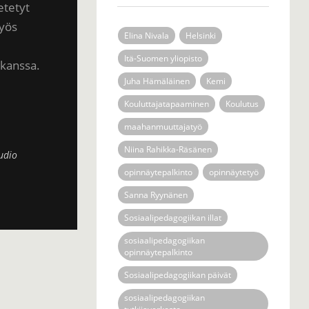
etetyt
myös
Elina Nivala
Helsinki
Itä-Suomen yliopisto
 kanssa.
Juha Hämäläinen
Kemi
Kouluttajatapaaminen
Koulutus
maahanmuuttajatyö
Niina Rahikka-Räsänen
udio
opinnäytepalkinto
opinnäytetyö
Sanna Ryynänen
Sosiaalipedagogiikan illat
sosiaalipedagogiikan
opinnäytepalkinto
Sosiaalipedagogiikan päivät
sosiaalipedagogiikan