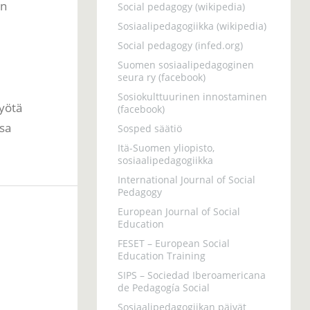
en
Social pedagogy (wikipedia)
Sosiaalipedagogiikka (wikipedia)
Social pedagogy (infed.org)
Suomen sosiaalipedagoginen
seura ry (facebook)
Sosiokulttuurinen innostaminen
syötä
(facebook)
sa
Sosped säätiö
Itä-Suomen yliopisto,
sosiaalipedagogiikka
International Journal of Social
Pedagogy
European Journal of Social
Education
FESET – European Social
Education Training
SIPS – Sociedad Iberoamericana
de Pedagogía Social
Sosiaalipedagogiikan päivät