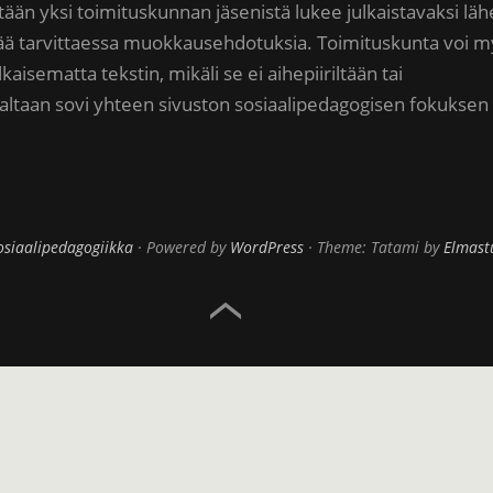
ntään yksi toimituskunnan jäsenistä lukee julkaistavaksi läh
ittää tarvittaessa muokkausehdotuksia. Toimituskunta voi 
lkaisematta tekstin, mikäli se ei aihepiiriltään tai
altaan sovi yhteen sivuston sosiaalipedagogisen fokuksen
osiaalipedagogiikka
Powered by
WordPress
Theme: Tatami by
Elmast