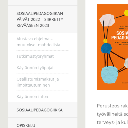
SOSIAALIPEDAGOGIIKAN
PÄIVÄT 2022 – SIIRRETTY
KEVÄÄSEEN 2023
Alustava ohjelma –
muutokset mahdollisia
Tutkimustyöryhmät
Käytännön työpajat
Osallistumismaksut ja
ilmoittautuminen
Käytännön infoa
Perusteos rak
SOSIAALIPEDAGOGIIKKA
työvälineitä 
terveys- ja ku
OPISKELU