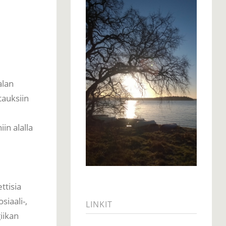
alan
tauksiin
in alalla
ttisia
iaali-,
LINKIT
iikan