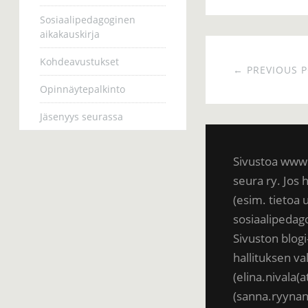
Sosiaalipedagoginen
aikakauskirja
Kohdeavustukset
← PREVIOUS 
Opinnäytepalkinto
Jäsenyys seurassa
Sivustoa www.
seura ry. Jos h
(esim. tietoa 
sosiaalipedag
Sivuston blogi
hallituksen v
(elina.nivala(
(sanna.ryynan