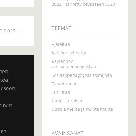
2022 – siirretty kevääseen 2023
TEEMAT
T POST →
Ajateltua
Kategorisoimaton
Käytännön
sosiaalipedagogiikkaa
inen
Sosiaalipedagogisia toimijoita
ltöä
Tapahtumat
teeseen
Tutkittua
Uudet julkaisut
a ry:n
Uutisia meiltä ja muilta mailta
ran
AVAINSANAT