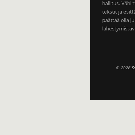
hallitus. Vähi
tekstit ja es
päättää olla ju
lähestymistav
© 2026
S