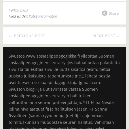
19/03/2020
Share
Filed under:
Kategorisoimaton
← PREVIOUS POST
NEXT POST →
Sivustoa www.sosiaalipedagogiikka.fi ylläpitää Suomen
sosiaalipedagoginen seura ry. Jos haluat antaa palautetta
sivuista tai esittää sivuille uutta sisältöä (esim. tietoa
uusista julkaisuista, tapahtumista jne.), lähetä postia
osoitteeseen sosiaalipedagogiikka(at)gmail.com.
Sivuston blogi- ja uutisvirrasta vastaa Suomen
sosiaalipedagoginen seura ry:n hallituksen
valtuuttamana seuran puheenjohtaja, YTT Elina Nivala
(elina.nivala(at)uef.fi) ja hallituksen jäsen, FT Sanna
Ryynänen (sanna.ryynanen(at)uef.fi). Laajemman
toimituskunnan muodostaa seuran hallitus. Vähintään
yksi toimituskunnan jäsenistä lukee julkaistavaksi