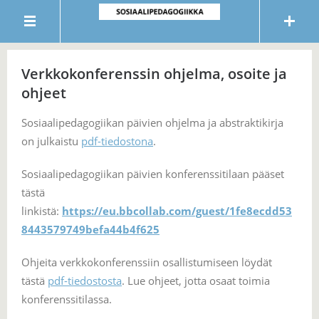
Verkkokonferenssin ohjelma, osoite ja
ohjeet
Sosiaalipedagogiikan päivien ohjelma ja abstraktikirja
on julkaistu
pdf-tiedostona
.
Sosiaalipedagogiikan päivien konferenssitilaan pääset
tästä
linkistä:
https://eu.bbcollab.com/guest/1fe8ecdd53
8443579749befa44b4f625
Ohjeita verkkokonferenssiin osallistumiseen löydät
tästä
pdf-tiedostosta
. Lue ohjeet, jotta osaat toimia
konferenssitilassa.