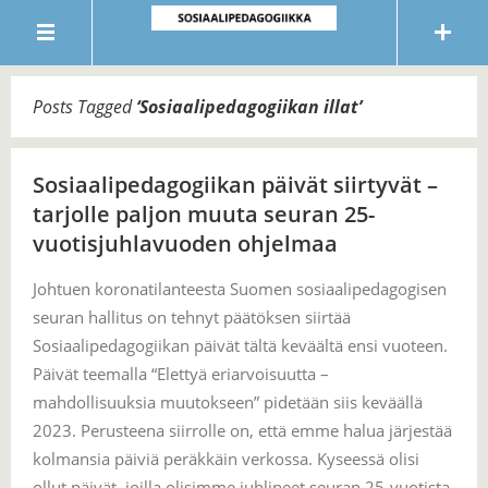
Posts Tagged
‘
Sosiaalipedagogiikan illat
’
Sosiaalipedagogiikan päivät siirtyvät –
tarjolle paljon muuta seuran 25-
vuotisjuhlavuoden ohjelmaa
Johtuen koronatilanteesta Suomen sosiaalipedagogisen
seuran hallitus on tehnyt päätöksen siirtää
Sosiaalipedagogiikan päivät tältä keväältä ensi vuoteen.
Päivät teemalla “Elettyä eriarvoisuutta –
mahdollisuuksia muutokseen” pidetään siis keväällä
2023. Perusteena siirrolle on, että emme halua järjestää
kolmansia päiviä peräkkäin verkossa. Kyseessä olisi
ollut päivät, joilla olisimme juhlineet seuran 25-vuotista