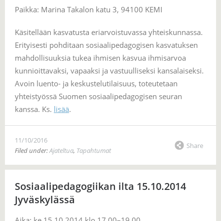
Paikka: Marina Takalon katu 3, 94100 KEMI
Käsitellään kasvatusta eriarvoistuvassa yhteiskunnassa.
Erityisesti pohditaan sosiaalipedagogisen kasvatuksen
mahdollisuuksia tukea ihmisen kasvua ihmisarvoa
kunnioittavaksi, vapaaksi ja vastuulliseksi kansalaiseksi.
Avoin luento- ja keskustelutilaisuus, toteutetaan
yhteistyössä Suomen sosiaalipedagogisen seuran
kanssa. Ks.
lisää
.
11/10/2016
Share
Filed under:
Ajateltua
,
Tapahtumat
Sosiaalipedagogiikan ilta 15.10.2014
Jyväskylässä
Aika: ke 15.10.2014 klo 17.00–19.00