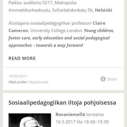
Paikka: auditorio S217, Metropolia
Ammattikorkeakoulu, Sofianlehdonkatu 5b,
Helsinki
Alustajana sosiaalipedagogiikan professori
Claire
Cameron
, University College London:
Young children,
foster care, early education and social pedagogical
approaches – towards a way forward
READ MORE
19/03/2017
Share
Filed under:
Tapahtumat
Sosiaalipedagogiikan iltoja pohjoisessa
Rovaniemellä
torstaina
16.3.2017 klo 18.00–19.30