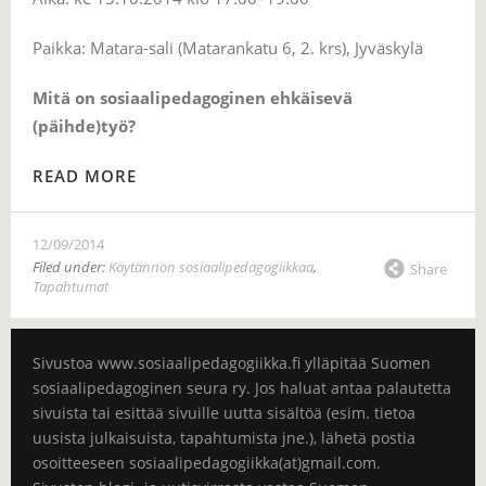
Paikka: Matara-sali (Matarankatu 6, 2. krs), Jyväskylä
Mitä on sosiaalipedagoginen ehkäisevä
(päihde)työ?
READ MORE
12/09/2014
Filed under:
Käytännön sosiaalipedagogiikkaa
,
Share
Tapahtumat
Sivustoa www.sosiaalipedagogiikka.fi ylläpitää Suomen
sosiaalipedagoginen seura ry. Jos haluat antaa palautetta
sivuista tai esittää sivuille uutta sisältöä (esim. tietoa
uusista julkaisuista, tapahtumista jne.), lähetä postia
osoitteeseen sosiaalipedagogiikka(at)gmail.com.