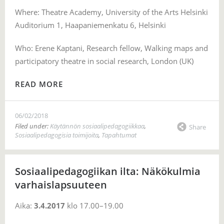
Where: Theatre Academy, University of the Arts Helsinki
Auditorium 1, Haapaniemenkatu 6, Helsinki
Who: Erene Kaptani, Research fellow, Walking maps and
participatory theatre in social research, London (UK)
READ MORE
06/02/2018
Filed under:
Käytännön sosiaalipedagogiikkaa
,
Share
Sosiaalipedagogisia toimijoita
,
Tapahtumat
Sosiaalipedagogiikan ilta: Näkökulmia
varhaislapsuuteen
Aika:
3.4.2017
klo 17.00–19.00