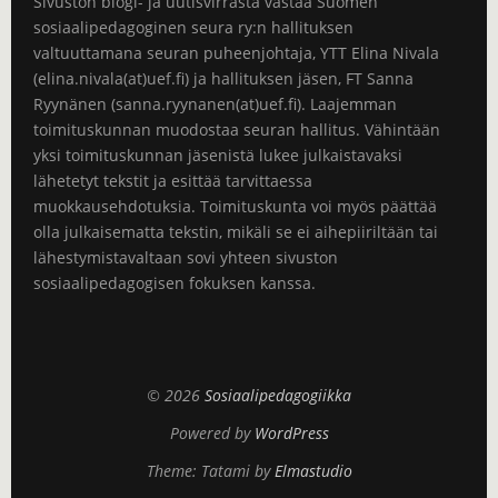
Sivuston blogi- ja uutisvirrasta vastaa Suomen
sosiaalipedagoginen seura ry:n hallituksen
valtuuttamana seuran puheenjohtaja, YTT Elina Nivala
(elina.nivala(at)uef.fi) ja hallituksen jäsen, FT Sanna
Ryynänen (sanna.ryynanen(at)uef.fi). Laajemman
toimituskunnan muodostaa seuran hallitus. Vähintään
yksi toimituskunnan jäsenistä lukee julkaistavaksi
lähetetyt tekstit ja esittää tarvittaessa
muokkausehdotuksia. Toimituskunta voi myös päättää
olla julkaisematta tekstin, mikäli se ei aihepiiriltään tai
lähestymistavaltaan sovi yhteen sivuston
sosiaalipedagogisen fokuksen kanssa.
© 2026
Sosiaalipedagogiikka
Powered by
WordPress
Theme: Tatami by
Elmastudio