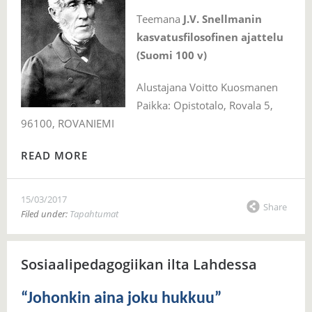
Teemana
J.V. Snellmanin
kasvatusfilosofinen ajattelu
(Suomi 100 v)
Alustajana Voitto Kuosmanen
Paikka: Opistotalo, Rovala 5,
96100, ROVANIEMI
READ MORE
15/03/2017
Share
Filed under:
Tapahtumat
Sosiaalipedagogiikan ilta Lahdessa
“Johonkin aina joku hukkuu”