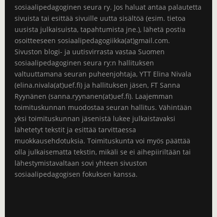
sosiaalipedagoginen seura ry. Jos haluat antaa palautetta
sivuista tai esittää sivuille uutta sisältöä (esim. tietoa
uusista julkaisuista, tapahtumista jne.), lähetä postia
osoitteeseen sosiaalipedagogiikka(at)gmail.com.
Sivuston blogi- ja uutisvirrasta vastaa Suomen
sosiaalipedagoginen seura ry:n hallituksen
valtuuttamana seuran puheenjohtaja, YTT Elina Nivala
(elina.nivala(at)uef.fi) ja hallituksen jäsen, FT Sanna
Ryynänen (sanna.ryynanen(at)uef.fi). Laajemman
toimituskunnan muodostaa seuran hallitus. Vähintään
yksi toimituskunnan jäsenistä lukee julkaistavaksi
lähetetyt tekstit ja esittää tarvittaessa
muokkausehdotuksia. Toimituskunta voi myös päättää
olla julkaisematta tekstin, mikäli se ei aihepiiriltään tai
lähestymistavaltaan sovi yhteen sivuston
sosiaalipedagogisen fokuksen kanssa.