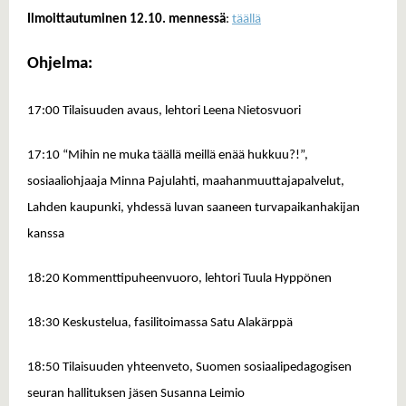
Ilmoittautuminen 12.10. mennessä
:
täällä
Ohjelma:
17:00 Tilaisuuden avaus,
lehtori Leena Nietosvuori
17:10 “Mihin ne muka täällä meillä enää hukkuu?!”,
sosiaaliohjaaja Minna Pajulahti, maahanmuuttajapalvelut,
Lahden kaupunki,
yhdessä luvan saaneen turvapaikanhakijan
kanssa
18:20 Kommenttipuheenvuoro,
lehtori Tuula Hyppönen
18:30 Keskustelua,
fasilitoimassa Satu Alakärppä
18:50 Tilaisuuden yhteenveto, Suomen sosiaalipedagogisen
seuran hallituksen jäsen Susanna Leimio