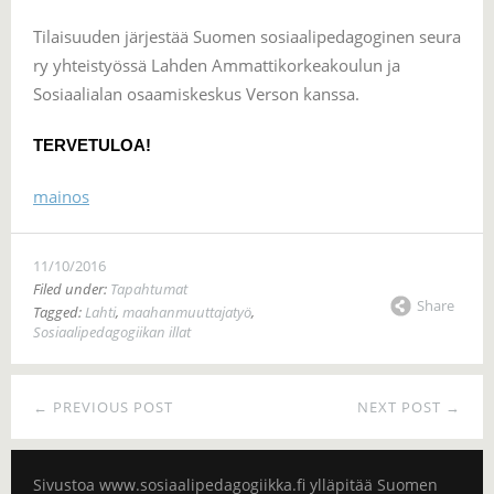
Tilaisuuden järjestää Suomen sosiaalipedagoginen seura
ry yhteistyössä Lahden Ammattikorkeakoulun ja
Sosiaalialan osaamiskeskus Verson kanssa.
TERVETULOA!
mainos
11/10/2016
Filed under:
Tapahtumat
Share
Tagged:
Lahti
,
maahanmuuttajatyö
,
Sosiaalipedagogiikan illat
← PREVIOUS POST
NEXT POST →
Sivustoa www.sosiaalipedagogiikka.fi ylläpitää Suomen