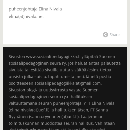
puheenjohtaja Elina Nivala
elina(at)nivala.net
Share
Sivustoa www.sosiaalipedagogiikka.fi ylläpitää Suomen
sosiaalipedagoginen seura ry. Jos haluat antaa palautetta
sivuista tai esittää sivuille uutta sisältöä (esim. tietoa
uusista julkaisuista, tapahtumista jne.), lähetä postia
osoitteeseen sosiaalipedagogiikka(at)gmail.com.
Sivuston blogi- ja uutisvirrasta vastaa Suomen
sosiaalipedagoginen seura ry:n hallituksen
valtuuttamana seuran puheenjohtaja, YTT Elina Nivala
(elina.nivala(at)uef.fi) ja hallituksen jäsen, FT Sanna
Ryynänen (sanna.ryynanen(at)uef.fi). Laajemman
toimituskunnan muodostaa seuran hallitus. Vähintään
yksi toimituskunnan jäsenistä lukee julkaistavaksi