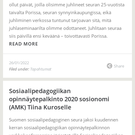
ollut päivät, joilla olisimme juhlineet seuran 25-vuotista
taivalta Porissa, seuran synnyinkaupungissa, eikä
juhliminen verkossa tuntunut tarjoavan sitä, mitä
juhlaseminaarilta olimme odottaneet. Juhlitaan seuraa
siis päivillä ensi keväänä – toivottavasti Porissa.
READ MORE
26/01/2022
Share
Filed under:
Tapahtumat
Sosiaalipedagogiikan
opinnäytepalkinto 2020 sosionomi
(AMK) Tiina Kuroselle
Suomen sosiaalipedagoginen seura jakoi kuudennen
kerran sosiaalipedagogiikan opinnäytepalkinnon