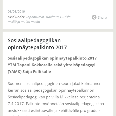
08/08/2019
Filed under:
Tapahtumat
,
Tutkittua
,
Uutisia
Share
meiltä ja muilta mailta
Sosiaalipedagogiikan
opinnäytepalkinto 2017
Sosiaalipedagogiikan opinnäytepalkinto 2017
YTM Tapani Kokkoselle sekä yhteisöpedagogi
(YAMK) Saija Pellikalle
Suomen sosiaalipedagoginen seura jakoi kolmannen
kerran sosiaalipedagogiikan opinnäytepalkinnon
Sosiaalipedagogiikan päivillä Mikkelissä perjantaina
7.4.2017. Palkinto myönnetään sosiaalipedagogiikkaa
ansiokkaasti esiintuovalle ja kehittävälle pro gradu -