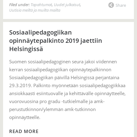
Filed under:
Tapahtumat
,
Uudet julkaisut
,
Share
Uutisia meiltä ja muilta mailta
Sosiaalipedagogiikan
opinnäytepalkinto 2019 jaettiin
Helsingissä
Suomen sosiaalipedagoginen seura jakoi viidennen
kerran sosiaalipedagogiikan opinnäytepalkinnon
Sosiaalipedagogiikan päivillä Helsingissä perjantaina
29.3.2019. Palkinto myönnetään sosiaalipedagogiikkaa
ansiokkaasti esiintuovalle ja kehittävälle opinnäytteelle,
vuorovuosina pro gradu -tutkielmalle ja amk-
perustutkinnon/ylemmän amk-tutkinnon
opinnäytteelle.
READ MORE