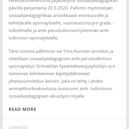
verkkokonferenssina järjestetyillä Sosiaalipedagogiikan
päivillä perjantaina 20.3.2020. Palkinto myönnetään
sosiaalipedagogiikkaa ansiokkaasti esiintuovalle ja
kehittävälle opinnäytteelle, vuorovuosina pro gradu -
tutkielmalle ja amk-perustutkinnon/ylemmän amk-
tutkinnon opinnäytteelle.
Tänä vuonna palkinnon sai Tiina Kurosen ansiokas ja
otteeltaan sosiaalipedagoginen amk-perustutkinnon
opinnäytetyö
Orimattilan hyväntekeväisyysyhdistys ry:n
toiminnan kehittäminen käyttäjälähtöisesti
yhteissuunnittelun keinoin
, joka on tehty Lahden
ammattikorkeakoulussa sosionomi amk -tutkintoon,
sosiaalipedagogisen aikuistyön linjalle.
READ MORE
23/04/2020