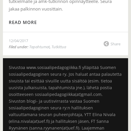
tutkielmalle ja amk-tutkinnon opinnäytteelle. Seura
jakaa palkinnon vuosittain.
READ MORE
12/04/2017
Share
Filed under:
Tapahtumat
,
Tutkittua
Sivustoa www.sosiaalipedagogiikka.fi ylläpitää Suomen
sosiaalipedagoginen seura ry. Jos haluat antaa palautetta
sivuista tai esittää sivuille uutta sisältöä (esim. tietoa
uusista julkaisuista, tapahtumista jne.), lähetä postia
osoitteeseen sosiaalipedagogiikka(at)gmail.com.
Sivuston blogi- ja uutisvirrasta vastaa Suomen
sosiaalipedagoginen seura ry:n hallituksen
valtuuttamana seuran puheenjohtaja, YTT Elina Nivala
(elina.nivala(at)uef.fi) ja hallituksen jäsen, FT Sanna
Ryynänen (sanna.ryynanen(at)uef.fi). Laajemman