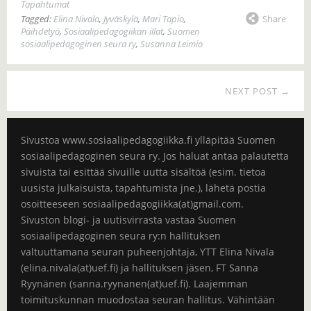
Tapahtumat
Share
Tagged:
Elina Nivala
,
Jyväskylä
,
Mari Tapio
,
Päihdetyö
,
Sosiaalipedagogiikan illat
,
Suomen
sosiaalipedagoginen seura ry
,
Susanna Leimio
NEXT POST →
Sivustoa www.sosiaalipedagogiikka.fi ylläpitää Suomen
sosiaalipedagoginen seura ry. Jos haluat antaa palautetta
sivuista tai esittää sivuille uutta sisältöä (esim. tietoa
uusista julkaisuista, tapahtumista jne.), lähetä postia
osoitteeseen sosiaalipedagogiikka(at)gmail.com.
Sivuston blogi- ja uutisvirrasta vastaa Suomen
sosiaalipedagoginen seura ry:n hallituksen
valtuuttamana seuran puheenjohtaja, YTT Elina Nivala
(elina.nivala(at)uef.fi) ja hallituksen jäsen, FT Sanna
Ryynänen (sanna.ryynanen(at)uef.fi). Laajemman
toimituskunnan muodostaa seuran hallitus. Vähintään