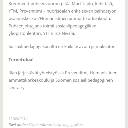
Kommenttipuheenvuoron pitää Mari Tapio, kehittäjä,
YTM, Preventiimi – nuorisoalan ehkäisevän päihde­työn
osaamiskeskus/Humanistinen ammattikorkea­koulu.
Puheenjohtajana toimii sosiaalipedagogiikan
yliopistonlehtori, YTT Elina Nivala.
Sosiaalipedagogiikan ilta on kaikille avoin ja maksuton.
Tervetuloa!
Illan järjestävät yhteistyössä Preventiimi, Huma­nistinen
ammattikorkeakoulu ja Suomen sosiaali­pedagoginen
seura ry
12/09/2014
Filed under:
Käytännön sosiaalipedagogiikkaa
,