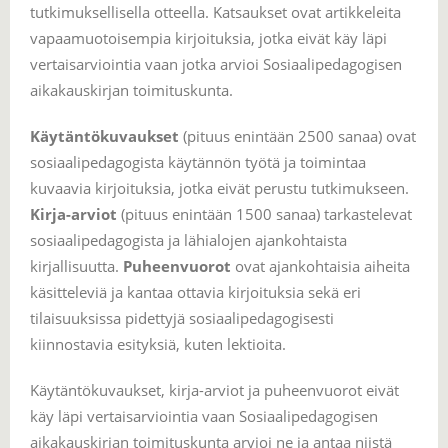
tutkimuksellisella otteella. Katsaukset ovat artikkeleita
vapaamuotoisempia kirjoituksia, jotka eivät käy läpi
vertaisarviointia vaan jotka arvioi Sosiaalipedagogisen
aikakauskirjan toimituskunta.
Käytäntökuvaukset
(pituus enintään 2500 sanaa) ovat
sosiaalipedagogista käytännön työtä ja toimintaa
kuvaavia kirjoituksia, jotka eivät perustu tutkimukseen.
Kirja-arviot
(pituus enintään 1500 sanaa) tarkastelevat
sosiaalipedagogista ja lähialojen ajankohtaista
kirjallisuutta.
Puheenvuorot
ovat ajankohtaisia aiheita
käsitteleviä ja kantaa ottavia kirjoituksia sekä eri
tilaisuuksissa pidettyjä sosiaalipedagogisesti
kiinnostavia esityksiä, kuten lektioita.
Käytäntökuvaukset, kirja-arviot ja puheenvuorot eivät
käy läpi vertaisarviointia vaan Sosiaalipedagogisen
aikakauskirjan toimituskunta arvioi ne ja antaa niistä