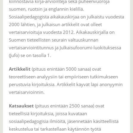
kiinnostavia kirja-arviointeja sekä puheenvuoroja
suomen, ruotsin ja englannin kielillä.
Sosiaalipedagogista aikakauskirjaa on julkaistu vuodesta
2000 lähtien, ja julkaisun artikkelit ovat olleet
vertaisarvioituja vuodesta 2012. Aikakauskirjalla on
Suomen tieteellisten seurain valtuuskunnan
vertaisarviointitunnus ja Julkaisufoorumi-luokituksessa
(Jufo) se on tasolla 1.
Artikkelit
(pituus enintään 5000 sanaa) ovat
teoreettiseen analyysiin tai empiiriseen tutkimukseen
perustuvia kirjoituksia. Artikkelit käyvät läpi anonyymin
vertaisarvioinnin.
Katsaukset
(pituus enintään 2500 sanaa) ovat
tieteellisiä kirjoituksia, joissa kuvataan
sosiaalipedagogisia ilmiöitä, jäsennetään käsitteellistä
keskustelua tai tarkastellaan käytännön työtä