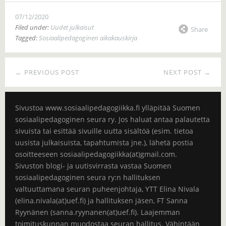
07/12/2020
Filed under:
Uudet julkaisut
Share
Tagged:
Sosiaalipedagoginen aikakauskirja
← PREVIOUS POST
NEXT POST →
Sivustoa www.sosiaalipedagogiikka.fi ylläpitää Suomen
sosiaalipedagoginen seura ry. Jos haluat antaa palautetta
sivuista tai esittää sivuille uutta sisältöä (esim. tietoa
uusista julkaisuista, tapahtumista jne.), lähetä postia
osoitteeseen sosiaalipedagogiikka(at)gmail.com.
Sivuston blogi- ja uutisvirrasta vastaa Suomen
sosiaalipedagoginen seura ry:n hallituksen
valtuuttamana seuran puheenjohtaja, YTT Elina Nivala
(elina.nivala(at)uef.fi) ja hallituksen jäsen, FT Sanna
Ryynänen (sanna.ryynanen(at)uef.fi). Laajemman
toimituskunnan muodostaa seuran hallitus. Vähintään