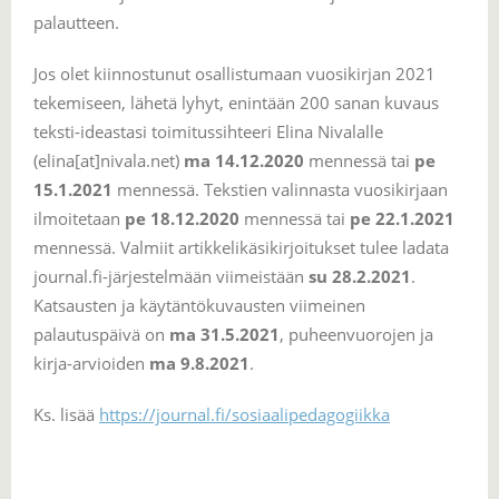
palautteen.
Jos olet kiinnostunut osallistumaan vuosikirjan 2021
tekemiseen, lähetä lyhyt, enintään 200 sanan kuvaus
teksti-ideastasi toimitussihteeri Elina Nivalalle
(elina[at]nivala.net)
ma 14.12.2020
mennessä tai
pe
15.1.2021
mennessä. Tekstien valinnasta vuosikirjaan
ilmoitetaan
pe 18.12.2020
mennessä tai
pe 22.1.2021
mennessä. Valmiit artikkelikäsikirjoitukset tulee ladata
journal.fi-järjestelmään viimeistään
su 28.2.2021
.
Katsausten ja käytäntökuvausten viimeinen
palautuspäivä on
ma 31.5.2021
, puheenvuorojen ja
kirja-arvioiden
ma
9.8.2021
.
Ks. lisää
https://journal.fi/sosiaalipedagogiikka