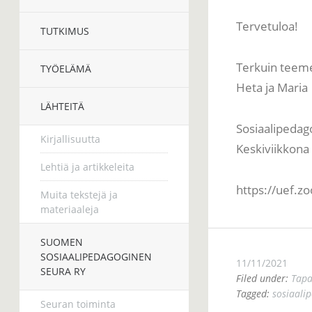
Tervetuloa!
TUTKIMUS
Terkuin teeme
TYÖELÄMÄ
Heta ja Maria
LÄHTEITÄ
Sosiaalipedago
Kirjallisuutta
Keskiviikkona
Lehtiä ja artikkeleita
https://uef.
Muita tekstejä ja
materiaaleja
SUOMEN
SOSIAALIPEDAGOGINEN
11/11/2021
SEURA RY
Filed under:
Tap
Tagged:
sosiaalip
Seuran toiminta