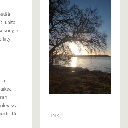
estää
t. Laita
 sesongin
liity
ta
 aikaa
uran
tulevissa
etkistä
LINKIT