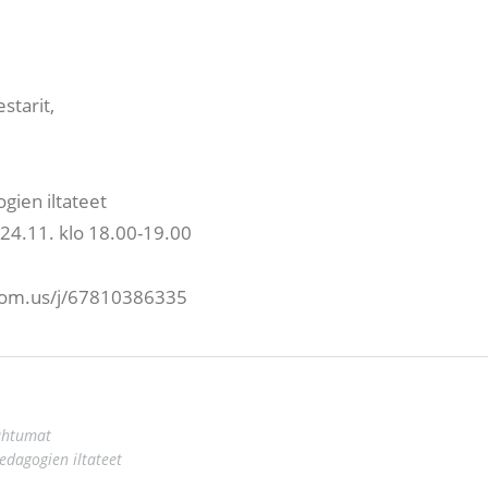
starit,
gien iltateet
 24.11. klo 18.00-19.00
zoom.us/j/67810386335
ahtumat
edagogien iltateet