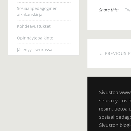
Sosiaalipedagoginen
Share this:
Tw
aikakauskirja
Kohdeavustukset
Opinnäytepalkinto
Jäsenyys seurassa
← PREVIOUS 
Sivustoa www.
seura ry. Jos h
(esim. tietoa 
sosiaalipedag
Sivuston blogi