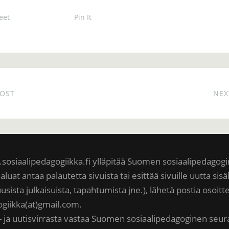
eet
Pin It
POST
NEX
sosiaalipedagogiikka.fi ylläpitää Suomen sosiaalipedagog
aluat antaa palautetta sivuista tai esittää sivuille uutta sisä
uusista julkaisuista, tapahtumista jne.), lähetä postia osoit
ogiikka(at)gmail.com.
- ja uutisvirrasta vastaa Suomen sosiaalipedagoginen seur