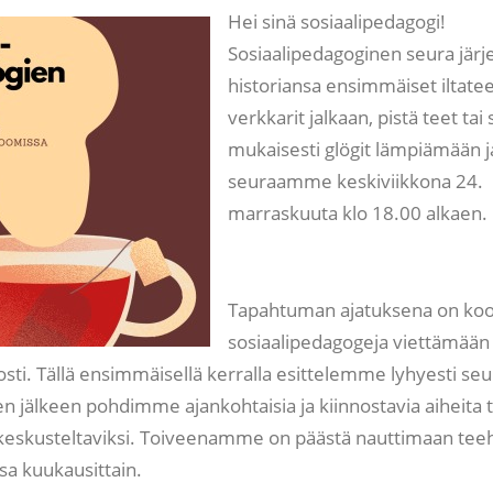
Hei sinä sosiaalipedagogi!
Sosiaalipedagoginen seura järj
historiansa ensimmäiset iltatee
verkkarit jalkaan, pistä teet tai
mukaisesti glögit lämpiämään ja 
seuraamme keskiviikkona 24.
marraskuuta klo 18.00 alkaen.
Tapahtuman ajatuksena on koo
sosiaalipedagogeja viettämään
sti. Tällä ensimmäisellä kerralla esittelemme lyhyesti se
en jälkeen pohdimme ajankohtaisia ja kiinnostavia aiheita 
keskusteltaviksi. Toiveenamme on päästä nauttimaan teeh
sa kuukausittain.