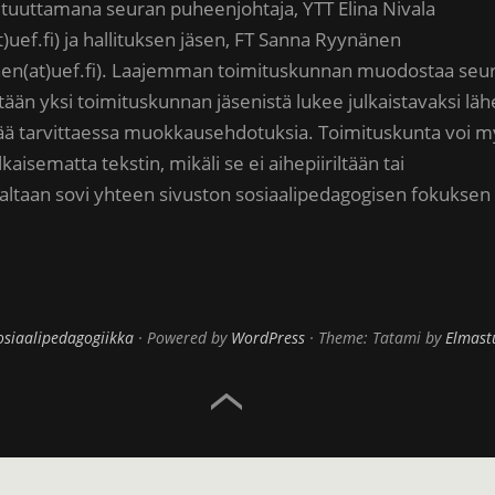
altuuttamana seuran puheenjohtaja, YTT Elina Nivala
at)uef.fi) ja hallituksen jäsen, FT Sanna Ryynänen
en(at)uef.fi). Laajemman toimituskunnan muodostaa seu
ntään yksi toimituskunnan jäsenistä lukee julkaistavaksi läh
ittää tarvittaessa muokkausehdotuksia. Toimituskunta voi 
lkaisematta tekstin, mikäli se ei aihepiiriltään tai
altaan sovi yhteen sivuston sosiaalipedagogisen fokuksen
osiaalipedagogiikka
Powered by
WordPress
Theme: Tatami by
Elmast