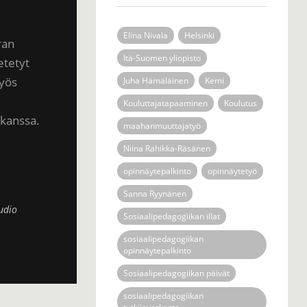
Elina Nivala
Helsinki
ran
Itä-Suomen yliopisto
etetyt
myös
Juha Hämäläinen
Kemi
Kouluttajatapaaminen
Koulutus
 kanssa.
maahanmuuttajatyö
Niina Rahikka-Räsänen
opinnäytepalkinto
opinnäytetyö
Sanna Ryynänen
udio
Sosiaalipedagogiikan illat
sosiaalipedagogiikan
opinnäytepalkinto
Sosiaalipedagogiikan päivät
sosiaalipedagogiikan