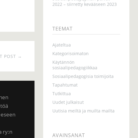
2022 – siirretty kevääseen 2023
TEEMAT
Ajateltua
Kategorisoimaton
T POST →
Käytännön
sosiaalipedagogiikkaa
Sosiaalipedagogisia toimijoita
Tapahtumat
Tutkittua
inen
Uudet julkaisut
ltöä
Uutisia meiltä ja muilta mailta
teeseen
a ry:n
AVAINSANAT