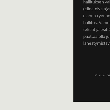
hallituksen v
(elina.nivala(
(sanna.ryynan
hallitus. Vähi
tekstit ja es
päättää olla ju
lähestymistav
© 2026
S