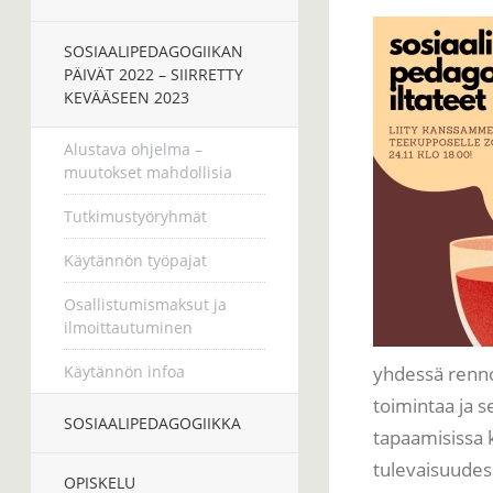
SOSIAALIPEDAGOGIIKAN
PÄIVÄT 2022 – SIIRRETTY
KEVÄÄSEEN 2023
Alustava ohjelma –
muutokset mahdollisia
Tutkimustyöryhmät
Käytännön työpajat
Osallistumismaksut ja
ilmoittautuminen
Käytännön infoa
yhdessä renno
toimintaa ja s
SOSIAALIPEDAGOGIIKKA
tapaamisissa 
tulevaisuudes
OPISKELU