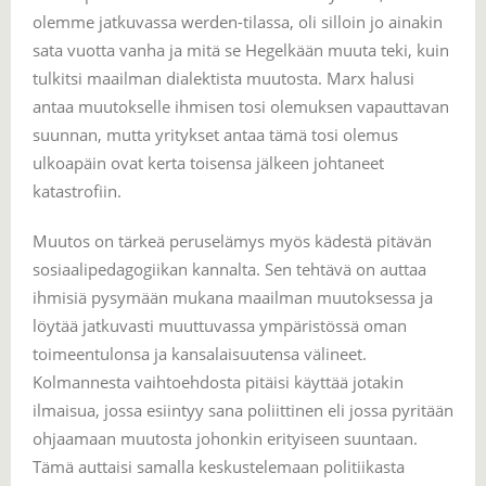
olemme jatkuvassa werden-tilassa, oli silloin jo ainakin
sata vuotta vanha ja mitä se Hegelkään muuta teki, kuin
tulkitsi maailman dialektista muutosta. Marx halusi
antaa muutokselle ihmisen tosi olemuksen vapauttavan
suunnan, mutta yritykset antaa tämä tosi olemus
ulkoapäin ovat kerta toisensa jälkeen johtaneet
katastrofiin.
Muutos on tärkeä peruselämys myös kädestä pitävän
sosiaalipedagogiikan kannalta. Sen tehtävä on auttaa
ihmisiä pysymään mukana maailman muutoksessa ja
löytää jatkuvasti muuttuvassa ympäristössä oman
toimeentulonsa ja kansalaisuutensa välineet.
Kolmannesta vaihtoehdosta pitäisi käyttää jotakin
ilmaisua, jossa esiintyy sana poliittinen eli jossa pyritään
ohjaamaan muutosta johonkin erityiseen suuntaan.
Tämä auttaisi samalla keskustelemaan politiikasta