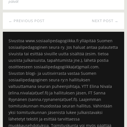
päivät
← PREVIOUS POST
NEXT POST →
Sivustoa www.sosiaalipedagogiikka.fi ylläpitää Suomen
sosiaalipedagoginen seura ry. Jos haluat antaa palautetta
sivuista tai esittää sivuille uutta sisältöä (esim. tietoa
uusista julkaisuista, tapahtumista jne.), lähetä postia
osoitteeseen sosiaalipedagogiikka(at)gmail.com.
Sivuston blogi- ja uutisvirrasta vastaa Suomen
sosiaalipedagoginen seura ry:n hallituksen
valtuuttamana seuran puheenjohtaja, YTT Elina Nivala
(elina.nivala(at)uef.fi) ja hallituksen jäsen, FT Sanna
Ryynänen (sanna.ryynanen(at)uef.fi). Laajemman
toimituskunnan muodostaa seuran hallitus. Vähintään
yksi toimituskunnan jäsenistä lukee julkaistavaksi
lähetetyt tekstit ja esittää tarvittaessa
muokkausehdotuksia. Toimituskunta voi myös päättää