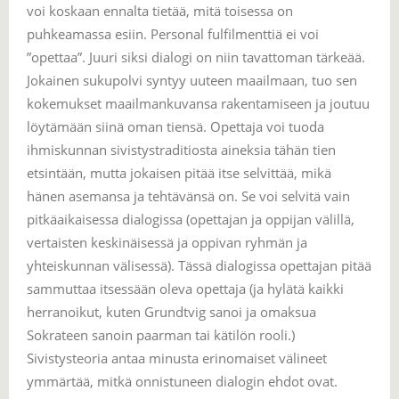
voi koskaan ennalta tietää, mitä toisessa on
puhkeamassa esiin. Personal fulfilmenttiä ei voi
”opettaa”. Juuri siksi dialogi on niin tavattoman tärkeää.
Jokainen sukupolvi syntyy uuteen maailmaan, tuo sen
kokemukset maailmankuvansa rakentamiseen ja joutuu
löytämään siinä oman tiensä. Opettaja voi tuoda
ihmiskunnan sivistystraditiosta aineksia tähän tien
etsintään, mutta jokaisen pitää itse selvittää, mikä
hänen asemansa ja tehtävänsä on. Se voi selvitä vain
pitkäaikaisessa dialogissa (opettajan ja oppijan välillä,
vertaisten keskinäisessä ja oppivan ryhmän ja
yhteiskunnan välisessä). Tässä dialogissa opettajan pitää
sammuttaa itsessään oleva opettaja (ja hylätä kaikki
herranoikut, kuten Grundtvig sanoi ja omaksua
Sokrateen sanoin paarman tai kätilön rooli.)
Sivistysteoria antaa minusta erinomaiset välineet
ymmärtää, mitkä onnistuneen dialogin ehdot ovat.