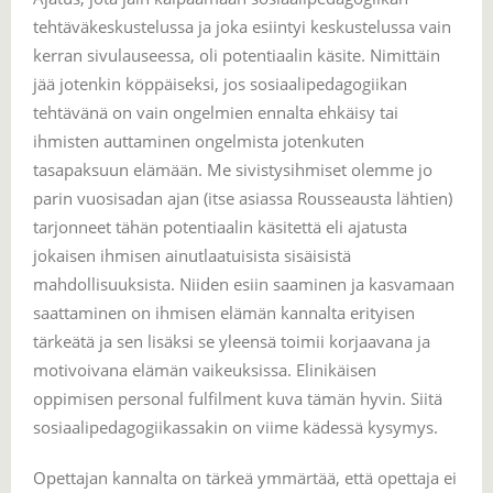
tehtäväkeskustelussa ja joka esiintyi keskustelussa vain
kerran sivulauseessa, oli potentiaalin käsite. Nimittäin
jää jotenkin köppäiseksi, jos sosiaalipedagogiikan
tehtävänä on vain ongelmien ennalta ehkäisy tai
ihmisten auttaminen ongelmista jotenkuten
tasapaksuun elämään. Me sivistysihmiset olemme jo
parin vuosisadan ajan (itse asiassa Rousseausta lähtien)
tarjonneet tähän potentiaalin käsitettä eli ajatusta
jokaisen ihmisen ainutlaatuisista sisäisistä
mahdollisuuksista. Niiden esiin saaminen ja kasvamaan
saattaminen on ihmisen elämän kannalta erityisen
tärkeätä ja sen lisäksi se yleensä toimii korjaavana ja
motivoivana elämän vaikeuksissa. Elinikäisen
oppimisen personal fulfilment kuva tämän hyvin. Siitä
sosiaalipedagogiikassakin on viime kädessä kysymys.
Opettajan kannalta on tärkeä ymmärtää, että opettaja ei