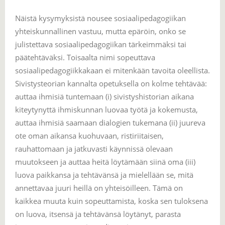
Näistä kysymyksistä nousee sosiaalipedagogiikan
yhteiskunnallinen vastuu, mutta epäröin, onko se
julistettava sosiaalipedagogiikan tärkeimmäksi tai
päätehtäväksi. Toisaalta nimi sopeuttava
sosiaalipedagogiikkakaan ei mitenkään tavoita oleellista.
Sivistysteorian kannalta opetuksella on kolme tehtävää:
auttaa ihmisiä tuntemaan (i) sivistyshistorian aikana
kiteytynyttä ihmiskunnan luovaa työtä ja kokemusta,
auttaa ihmisiä saamaan dialogien tukemana (ii) juureva
ote oman aikansa kuohuvaan, ristiriitaisen,
rauhattomaan ja jatkuvasti käynnissä olevaan
muutokseen ja auttaa heitä löytämään siinä oma (iii)
luova paikkansa ja tehtävänsä ja mielellään se, mitä
annettavaa juuri heillä on yhteisöilleen. Tämä on
kaikkea muuta kuin sopeuttamista, koska sen tuloksena
on luova, itsensä ja tehtävänsä löytänyt, parasta