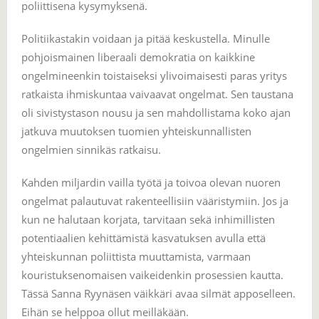
poliittisena kysymyksenä.
Politiikastakin voidaan ja pitää keskustella. Minulle
pohjoismainen liberaali demokratia on kaikkine
ongelmineenkin toistaiseksi ylivoimaisesti paras yritys
ratkaista ihmiskuntaa vaivaavat ongelmat. Sen taustana
oli sivistystason nousu ja sen mahdollistama koko ajan
jatkuva muutoksen tuomien yhteiskunnallisten
ongelmien sinnikäs ratkaisu.
Kahden miljardin vailla työtä ja toivoa olevan nuoren
ongelmat palautuvat rakenteellisiin vääristymiin. Jos ja
kun ne halutaan korjata, tarvitaan sekä inhimillisten
potentiaalien kehittämistä kasvatuksen avulla että
yhteiskunnan poliittista muuttamista, varmaan
kouristuksenomaisen vaikeidenkin prosessien kautta.
Tässä Sanna Ryynäsen väikkäri avaa silmät apposelleen.
Eihän se helppoa ollut meilläkään.