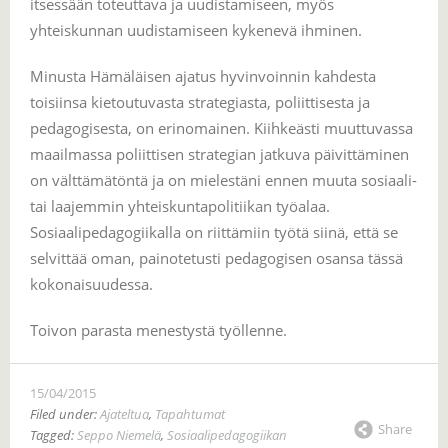
itsessään toteuttava ja uudistamiseen, myös
yhteiskunnan uudistamiseen kykenevä ihminen.
Minusta Hämäläisen ajatus hyvinvoinnin kahdesta
toisiinsa kietoutuvasta strategiasta, poliittisesta ja
pedagogisesta, on erinomainen. Kiihkeästi muuttuvassa
maailmassa poliittisen strategian jatkuva päivittäminen
on välttämätöntä ja on mielestäni ennen muuta sosiaali-
tai laajemmin yhteiskuntapolitiikan työalaa.
Sosiaalipedagogiikalla on riittämiin työtä siinä, että se
selvittää oman, painotetusti pedagogisen osansa tässä
kokonaisuudessa.
Toivon parasta menestystä työllenne.
15/04/2015
Filed under:
Ajateltua
,
Tapahtumat
Share
Tagged:
Seppo Niemelä
,
Sosiaalipedagogiikan