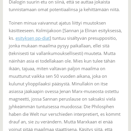
Dialogin suurin etu on siinä, että se auttaa jokaista
tunnistamaan omat potentiaalinsa ja kehittämään niitä.
Toinen minua vaivannut ajatus liittyi muutoksen
käsitteeseen. Kolmijakoon [Sannan ja Elinan esityksessä,
ks.
esityksen pp-diat
] tuntuu sisältyvän presuppositio,
jonka mukaan maailma pysyy paikallaan, ellei sitä
(teknisesti tai vallankumouksellisesti) muuteta. Mutta
näinhän asia ei todellakaan ole. Mies kun tulee tähän
ikään, tajuaa, miten valtavan paljon maailma on
muuttunut vaikka sen 50 vuoden aikana, joka on
kulunut ylioppilaaksi pääsystä. Minullakin on itse
asiassa jääkaapin ovessa Jenan Marx-museosta ostettu
magneetti, jossa Sannan peruslause on saksaksi vielä
jyhkeämmän tuntuisessa muodossa: Die Philosphen
haben die Welt nur verschieden interpretiert, es kömmt
drauf an, sie zu verändern. Mutta Marxkaan ei enää
voinut pitää maailmaa staattisena. Käsitys siitä, että