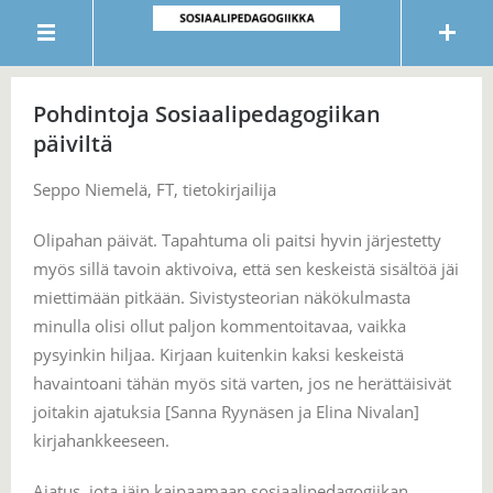
Pohdintoja Sosiaalipedagogiikan
päiviltä
Seppo Niemelä, FT, tietokirjailija
Olipahan päivät. Tapahtuma oli paitsi hyvin järjestetty
myös sillä tavoin aktivoiva, että sen keskeistä sisältöä jäi
miettimään pitkään. Sivistysteorian näkökulmasta
minulla olisi ollut paljon kommentoitavaa, vaikka
pysyinkin hiljaa. Kirjaan kuitenkin kaksi keskeistä
havaintoani tähän myös sitä varten, jos ne herättäisivät
joitakin ajatuksia [Sanna Ryynäsen ja Elina Nivalan]
kirjahankkeeseen.
Ajatus, jota jäin kaipaamaan sosiaalipedagogiikan