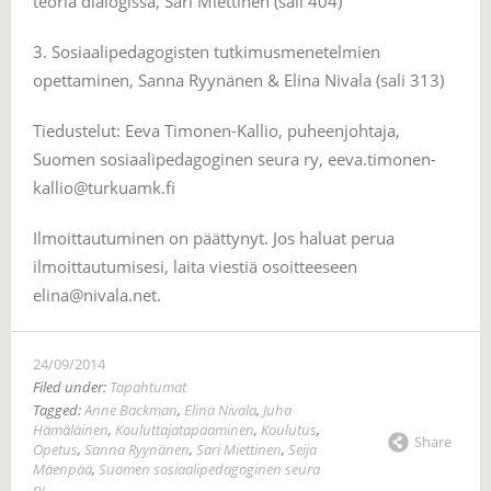
teoria dialogissa, Sari Miettinen (sali 404)
3. Sosiaalipedagogisten tutkimusmenetelmien
opettaminen, Sanna Ryynänen & Elina Nivala (sali 313)
Tiedustelut: Eeva Timonen-Kallio, puheenjohtaja,
Suomen sosiaalipedagoginen seura ry, eeva.timonen-
kallio@turkuamk.fi
Ilmoittautuminen on päättynyt. Jos haluat perua
ilmoittautumisesi, laita viestiä osoitteeseen
elina@nivala.net.
24/09/2014
Filed under:
Tapahtumat
Tagged:
Anne Backman
,
Elina Nivala
,
Juha
Hämäläinen
,
Kouluttajatapaaminen
,
Koulutus
,
Share
Opetus
,
Sanna Ryynänen
,
Sari Miettinen
,
Seija
Mäenpää
,
Suomen sosiaalipedagoginen seura
ry