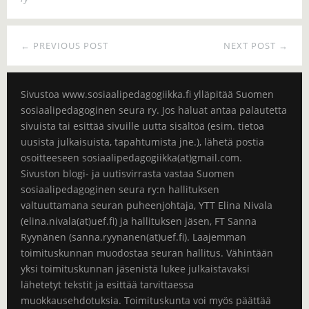
← PREVIOUS POST
NEXT POST →
Sivustoa www.sosiaalipedagogiikka.fi ylläpitää Suomen
sosiaalipedagoginen seura ry. Jos haluat antaa palautetta
sivuista tai esittää sivuille uutta sisältöä (esim. tietoa
uusista julkaisuista, tapahtumista jne.), lähetä postia
osoitteeseen sosiaalipedagogiikka(at)gmail.com.
Sivuston blogi- ja uutisvirrasta vastaa Suomen
sosiaalipedagoginen seura ry:n hallituksen
valtuuttamana seuran puheenjohtaja, YTT Elina Nivala
(elina.nivala(at)uef.fi) ja hallituksen jäsen, FT Sanna
Ryynänen (sanna.ryynanen(at)uef.fi). Laajemman
toimituskunnan muodostaa seuran hallitus. Vähintään
yksi toimituskunnan jäsenistä lukee julkaistavaksi
lähetetyt tekstit ja esittää tarvittaessa
muokkausehdotuksia. Toimituskunta voi myös päättää