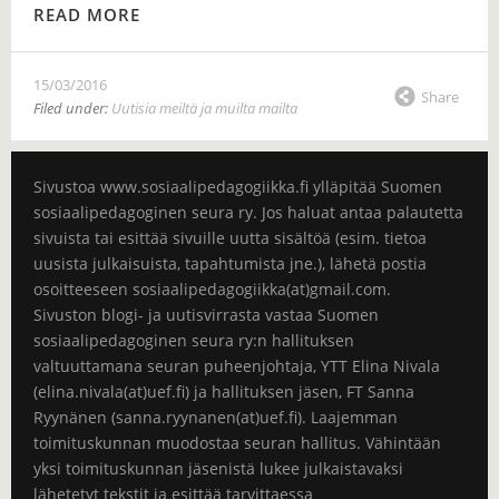
READ MORE
15/03/2016
Share
Filed under:
Uutisia meiltä ja muilta mailta
Sivustoa www.sosiaalipedagogiikka.fi ylläpitää Suomen
sosiaalipedagoginen seura ry. Jos haluat antaa palautetta
sivuista tai esittää sivuille uutta sisältöä (esim. tietoa
uusista julkaisuista, tapahtumista jne.), lähetä postia
osoitteeseen sosiaalipedagogiikka(at)gmail.com.
Sivuston blogi- ja uutisvirrasta vastaa Suomen
sosiaalipedagoginen seura ry:n hallituksen
valtuuttamana seuran puheenjohtaja, YTT Elina Nivala
(elina.nivala(at)uef.fi) ja hallituksen jäsen, FT Sanna
Ryynänen (sanna.ryynanen(at)uef.fi). Laajemman
toimituskunnan muodostaa seuran hallitus. Vähintään
yksi toimituskunnan jäsenistä lukee julkaistavaksi
lähetetyt tekstit ja esittää tarvittaessa