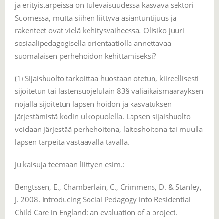
ja erityistarpeissa on tulevaisuudessa kasvava sektori
Suomessa, mutta siihen liittyvä asiantuntijuus ja
rakenteet ovat vielä kehitysvaiheessa
.
Olisiko juuri
sosiaalipedagogisella orientaatiolla annettavaa
suomalaisen perhehoidon kehittämiseksi?
(1) Sijaishuolto tarkoittaa huostaan otetun, kiireellisesti
sijoitetun tai lastensuojelulain 83§ väliaikaismääräyksen
nojalla sijoitetun lapsen hoidon ja kasvatuksen
järjestämistä kodin ulkopuolella. Lapsen sijaishuolto
voidaan järjestää perhehoitona, laitoshoitona tai muulla
lapsen tarpeita vastaavalla tavalla.
Julkaisuja teemaan liittyen esim.:
Bengtssen, E., Chamberlain, C., Crimmens, D. & Stanley,
J. 2008. Introducing Social Pedagogy into Residential
Child Care in England: an evaluation of a project.