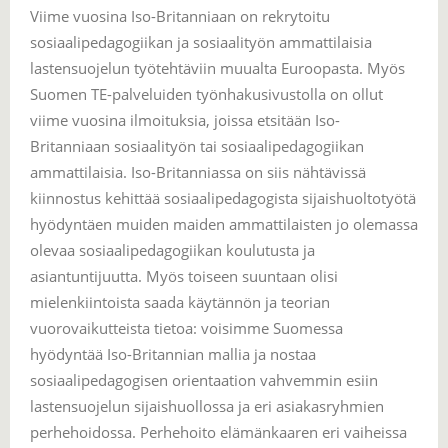
Viime vuosina Iso-Britanniaan on rekrytoitu
sosiaalipedagogiikan ja sosiaalityön ammattilaisia
lastensuojelun työtehtäviin muualta Euroopasta. Myös
Suomen TE-palveluiden työnhakusivustolla on ollut
viime vuosina ilmoituksia, joissa etsitään Iso-
Britanniaan sosiaalityön tai sosiaalipedagogiikan
ammattilaisia. Iso-Britanniassa on siis nähtävissä
kiinnostus kehittää sosiaalipedagogista sijaishuoltotyötä
hyödyntäen muiden maiden ammattilaisten jo olemassa
olevaa sosiaalipedagogiikan koulutusta ja
asiantuntijuutta. Myös toiseen suuntaan olisi
mielenkiintoista saada käytännön ja teorian
vuorovaikutteista tietoa: voisimme Suomessa
hyödyntää Iso-Britannian mallia ja nostaa
sosiaalipedagogisen orientaation vahvemmin esiin
lastensuojelun sijaishuollossa ja eri asiakasryhmien
perhehoidossa. Perhehoito elämänkaaren eri vaiheissa