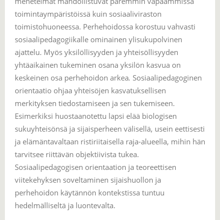
menetelmät mahdollistuvat paremmin vapaammissa
toimintaympäristöissä kuin sosiaaliviraston
toimistohuoneessa. Perhehoidossa korostuu vahvasti
sosiaalipedagogiikalle ominainen ylisukupolvinen
ajattelu. Myös yksilöllisyyden ja yhteisöllisyyden
yhtäaikainen tukeminen osana yksilön kasvua on
keskeinen osa perhehoidon arkea
.
Sosiaalipedagoginen
orientaatio ohjaa yhteisöjen kasvatuksellisen
merkityksen tiedostamiseen ja sen tukemiseen.
Esimerkiksi huostaanotettu lapsi elää biologisen
sukuyhteisönsä ja sijaisperheen välisellä, usein eettisesti
ja elämäntavaltaan ristiriitaisella raja-alueella, mihin hän
tarvitsee riittävän objektiivista tukea.
Sosiaalipedagogisen orientaation ja teoreettisen
viitekehyksen soveltaminen sijaishuollon ja
perhehoidon käytännön kontekstissa tuntuu
hedelmälliseltä ja luontevalta.