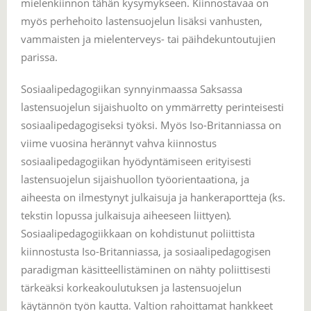
mielenkiinnon tähän kysymykseen. Kiinnostavaa on
myös perhehoito lastensuojelun lisäksi vanhusten,
vammaisten ja mielenterveys- tai päihdekuntoutujien
parissa.
Sosiaalipedagogiikan synnyinmaassa Saksassa
lastensuojelun sijaishuolto on ymmärretty perinteisesti
sosiaalipedagogiseksi työksi. Myös Iso-Britanniassa on
viime vuosina herännyt vahva kiinnostus
sosiaalipedagogiikan hyödyntämiseen erityisesti
lastensuojelun sijaishuollon työorientaationa, ja
aiheesta on ilmestynyt julkaisuja ja hankeraportteja (ks.
tekstin lopussa julkaisuja aiheeseen liittyen)
.
Sosiaalipedagogiikkaan on kohdistunut poliittista
kiinnostusta Iso-Britanniassa, ja sosiaalipedagogisen
paradigman käsitteellistäminen on nähty poliittisesti
tärkeäksi korkeakoulutuksen ja lastensuojelun
käytännön työn kautta. Valtion rahoittamat hankkeet