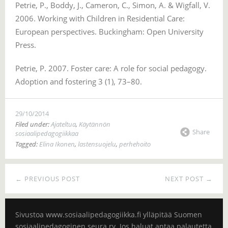
Petrie, P., Boddy, J., Cameron, C., Simon, A. & Wigfall, V.
2006. Working with Children in Residential Care:
European perspectives. Buckingham: Open University
Press.
Petrie, P. 2007. Foster care: A role for social pedagogy.
Adoption and fostering 3 (1), 73–80.
29/10/2014
Filed under:
Ajateltua
,
Käytännön
Share
sosiaalipedagogiikkaa
Tagged:
Elina Ikonen
,
lastensuojelu
,
perhehoito
← PREVIOUS POST
NEXT POST →
Sivustoa www.sosiaalipedagogiikka.fi ylläpitää Suomen
sosiaalipedagoginen seura ry. Jos haluat antaa palautetta