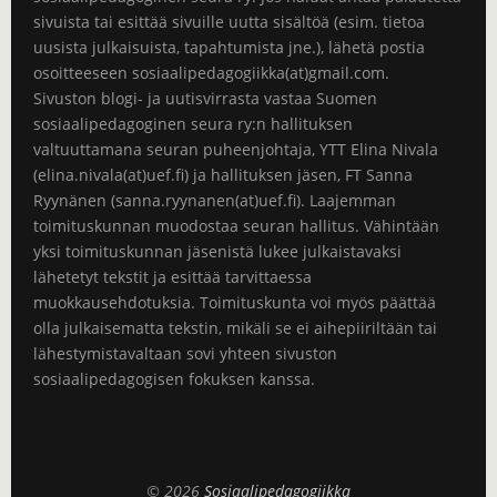
sivuista tai esittää sivuille uutta sisältöä (esim. tietoa
uusista julkaisuista, tapahtumista jne.), lähetä postia
osoitteeseen sosiaalipedagogiikka(at)gmail.com.
Sivuston blogi- ja uutisvirrasta vastaa Suomen
sosiaalipedagoginen seura ry:n hallituksen
valtuuttamana seuran puheenjohtaja, YTT Elina Nivala
(elina.nivala(at)uef.fi) ja hallituksen jäsen, FT Sanna
Ryynänen (sanna.ryynanen(at)uef.fi). Laajemman
toimituskunnan muodostaa seuran hallitus. Vähintään
yksi toimituskunnan jäsenistä lukee julkaistavaksi
lähetetyt tekstit ja esittää tarvittaessa
muokkausehdotuksia. Toimituskunta voi myös päättää
olla julkaisematta tekstin, mikäli se ei aihepiiriltään tai
lähestymistavaltaan sovi yhteen sivuston
sosiaalipedagogisen fokuksen kanssa.
© 2026
Sosiaalipedagogiikka