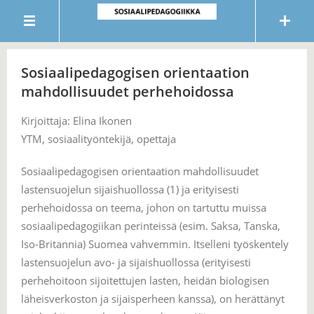
Sosiaalipedagogisen orientaation
mahdollisuudet perhehoidossa
Kirjoittaja: Elina Ikonen
YTM, sosiaalityöntekijä, opettaja
Sosiaalipedagogisen orientaation mahdollisuudet
lastensuojelun sijaishuollossa (1) ja erityisesti
perhehoidossa on teema, johon on tartuttu muissa
sosiaalipedagogiikan perinteissä (esim. Saksa, Tanska,
Iso-Britannia) Suomea vahvemmin. Itselleni työskentely
lastensuojelun avo- ja sijaishuollossa (erityisesti
perhehoitoon sijoitettujen lasten, heidän biologisen
läheisverkoston ja sijaisperheen kanssa), on herättänyt