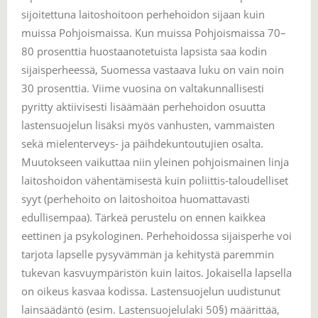
sijoitettuna laitoshoitoon perhehoidon sijaan kuin
muissa Pohjoismaissa. Kun muissa Pohjoismaissa 70–
80 prosenttia huostaanotetuista lapsista saa kodin
sijaisperheessä, Suomessa vastaava luku on vain noin
30 prosenttia. Viime vuosina on valtakunnallisesti
pyritty aktiivisesti lisäämään perhehoidon osuutta
lastensuojelun lisäksi myös vanhusten, vammaisten
sekä mielenterveys- ja päihdekuntoutujien osalta.
Muutokseen vaikuttaa niin yleinen pohjoismainen linja
laitoshoidon vähentämisestä kuin poliittis-taloudelliset
syyt (perhehoito on laitoshoitoa huomattavasti
edullisempaa). Tärkeä perustelu on ennen kaikkea
eettinen ja psykologinen. Perhehoidossa sijaisperhe voi
tarjota lapselle pysyvämmän ja kehitystä paremmin
tukevan kasvuympäristön kuin laitos. Jokaisella lapsella
on oikeus kasvaa kodissa. Lastensuojelun uudistunut
lainsäädäntö (esim. Lastensuojelulaki 50§) määrittää,