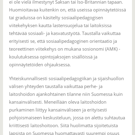
ei ole vielä ilmestynyt Saksan tai Iso-Britannian tapaan.
Huomioitavaa kuitenkin on, että useissa opinnäytetöissä
tai graduissa on käsitelty sosiaalipedagogisen
viitekehyksen kautta lastensuojelua tai laitoksissa
tehtävää sosiaali- ja kasvatustyötä. Taustalla vaikuttaa
erityisesti se, että sosiaalipedagoginen orientaatio ja
teoreettinen viitekehys on mukana sosionomi (AMK) -
koulutuksessa opintojaksojen sisällöissä ja
opinnäytetöiden ohjauksessa.
Yhteiskunnallisesti sosiaalipedagogiikan ja sijaishuollon
välisen yhteyden taustalla vaikuttaa perhe- ja
laitoshoidon ajankohtainen tilanne niin Suomessa kuin
kansainvälisesti. Meneillään oleva laitoshoidon
purkaminen liittyy kansainväliseen ja erityisesti
pohjoismaiseen keskusteluun, jossa on alettu suhtautua
kriittisesti laitoshoitoon. Siitä huolimatta sijoitetuista
lapsista on Suomessa huomattavasti suurempi osuus