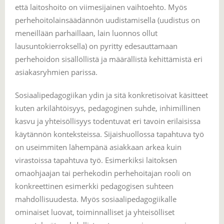
että laitoshoito on viimesijainen vaihtoehto. Myös
perhehoitolainsäädännön uudistamisella (uudistus on
meneillään parhaillaan, lain luonnos ollut
lausuntokierroksella) on pyritty edesauttamaan
perhehoidon sisällöllistä ja määrällistä kehittämistä eri
asiakasryhmien parissa.
Sosiaalipedagogiikan ydin ja sitä konkretisoivat käsitteet
kuten arkilähtöisyys, pedagoginen suhde, inhimillinen
kasvu ja yhteisöllisyys todentuvat eri tavoin erilaisissa
käytännön konteksteissa. Sijaishuollossa tapahtuva työ
on useimmiten lähempänä asiakkaan arkea kuin
virastoissa tapahtuva työ. Esimerkiksi laitoksen
omaohjaajan tai perhekodin perhehoitajan rooli on
konkreettinen esimerkki pedagogisen suhteen
mahdollisuudesta. Myös sosiaalipedagogiikalle
ominaiset luovat, toiminnalliset ja yhteisölliset