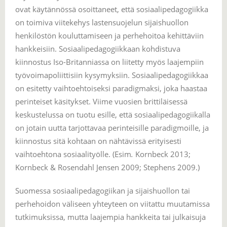
ovat käytännössä osoittaneet, että sosiaalipedagogiikka
on toimiva viitekehys lastensuojelun sijaishuollon
henkilöstön kouluttamiseen ja perhehoitoa kehittäviin
hankkeisiin. Sosiaalipedagogiikkaan kohdistuva
kiinnostus Iso-Britanniassa on liitetty myös laajempiin
työvoimapoliittisiin kysymyksiin. Sosiaalipedagogiikkaa
on esitetty vaihtoehtoiseksi paradigmaksi, joka haastaa
perinteiset käsitykset. Viime vuosien brittiläisessä
keskustelussa on tuotu esille, että sosiaalipedagogiikalla
on jotain uutta tarjottavaa perinteisille paradigmoille, ja
kiinnostus sitä kohtaan on nähtävissä erityisesti
vaihtoehtona sosiaalityölle. (Esim
.
Kornbeck 2013;
Kornbeck & Rosendahl Jensen 2009; Stephens 2009.)
Suomessa sosiaalipedagogiikan ja sijaishuollon tai
perhehoidon väliseen yhteyteen on viitattu muutamissa
tutkimuksissa, mutta laajempia hankkeita tai julkaisuja