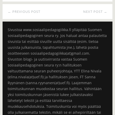
← PREVIOUS POST
NEXT POST →
Sivustoa www.sosiaalipedagogiikka.fi ylläpitää Suomen
sosiaalipedagoginen seura ry. Jos haluat antaa palautetta
sivuista tai esittää sivuille uutta sisältöä (esim. tietoa
uusista julkaisuista, tapahtumista jne.), lähetä postia
osoitteeseen sosiaalipedagogiikka(at)gmail.com.
Sivuston blogi- ja uutisvirrasta vastaa Suomen
sosiaalipedagoginen seura ry:n hallituksen
valtuuttamana seuran puheenjohtaja, YTT Elina Nivala
(elina.nivala(at)uef.fi) ja hallituksen jäsen, FT Sanna
Ryynänen (sanna.ryynanen(at)uef.fi). Laajemman
toimituskunnan muodostaa seuran hallitus. Vähintään
yksi toimituskunnan jäsenistä lukee julkaistavaksi
lähetetyt tekstit ja esittää tarvittaessa
muokkausehdotuksia. Toimituskunta voi myös päättää
olla julkaisematta tekstin, mikäli se ei aihepiiriltään tai