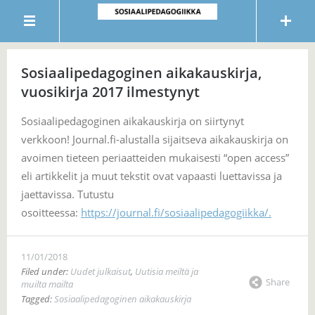
Sosiaalipedagoginen aikakauskirja,
vuosikirja 2017 ilmestynyt
Sosiaalipedagoginen aikakauskirja on siirtynyt
verkkoon! Journal.fi-alustalla sijaitseva aikakauskirja on
avoimen tieteen periaatteiden mukaisesti “open access”
eli artikkelit ja muut tekstit ovat vapaasti luettavissa ja
jaettavissa. Tutustu
osoitteessa:
https://journal.fi/sosiaalipedagogiikka/.
11/01/2018
Filed under:
Uudet julkaisut
,
Uutisia meiltä ja
Share
muilta mailta
Tagged:
Sosiaalipedagoginen aikakauskirja