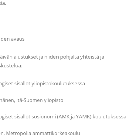
ia.
uden avaus
än alustukset ja niiden pohjalta yhteistä ja
kustelua:
giset sisällöt yliopistokoulutuksessa
nänen, Itä-Suomen yliopisto
ogiset sisällöt sosionomi (AMK ja YAMK) koulutuksessa
nen, Metropolia ammattikorkeakoulu