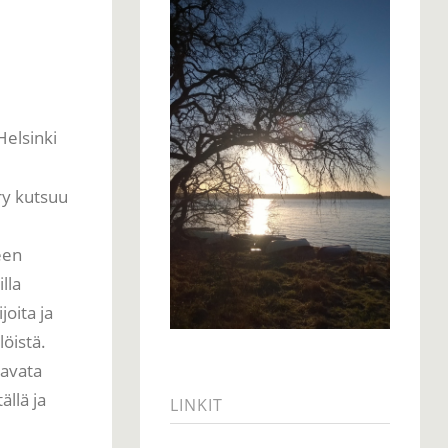
Helsinki
ry kutsuu
een
lla
joita ja
öistä.
 avata
llä ja
LINKIT