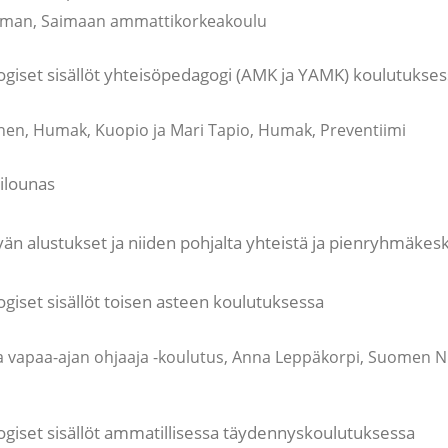
man, Saimaan ammattikorkeakoulu
ogiset sisällöt yhteisöpedagogi (AMK ja YAMK) koulutukses
nen, Humak, Kuopio ja Mari Tapio, Humak, Preventiimi
ilounas
än alustukset ja niiden pohjalta yhteistä ja pienryhmäkes
giset sisällöt toisen asteen koulutuksessa
a vapaa-ajan ohjaaja -koulutus, Anna Leppäkorpi, Suomen N
ogiset sisällöt ammatillisessa täydennyskoulutuksessa