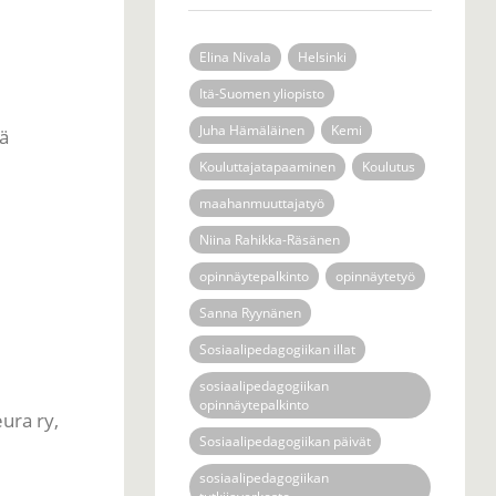
Elina Nivala
Helsinki
Itä-Suomen yliopisto
Juha Hämäläinen
Kemi
sä
Kouluttajatapaaminen
Koulutus
maahanmuuttajatyö
Niina Rahikka-Räsänen
opinnäytepalkinto
opinnäytetyö
Sanna Ryynänen
Sosiaalipedagogiikan illat
sosiaalipedagogiikan
opinnäytepalkinto
ura ry,
Sosiaalipedagogiikan päivät
sosiaalipedagogiikan