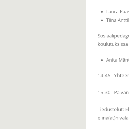
Laura Paa
Tiina Antt
Sosiaalipedago
koulutuksissa
Anita Mänt
14.45 Yhteen
15.30 Päivän
Tiedustelut: 
elina(at)nivala