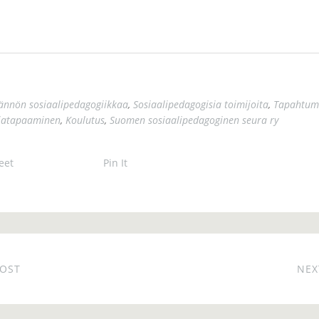
ännön sosiaalipedagogiikkaa
,
Sosiaalipedagogisia toimijoita
,
Tapahtum
jatapaaminen
,
Koulutus
,
Suomen sosiaalipedagoginen seura ry
eet
Pin It
POST
NEX