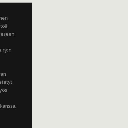
inen
ltöä
teeseen
a ry:n
ran
etetyt
myös
 kanssa.