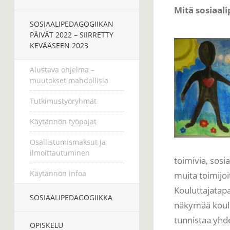
Mitä sosiaal
SOSIAALIPEDAGOGIIKAN
PÄIVÄT 2022 – SIIRRETTY
KEVÄÄSEEN 2023
Alustava ohjelma –
muutokset mahdollisia
Tutkimustyöryhmät
Käytännön työpajat
Osallistumismaksut ja
ilmoittautuminen
toimivia, sosia
Käytännön infoa
muita toimijoi
Kouluttajatap
SOSIAALIPEDAGOGIIKKA
näkymää koulu
tunnistaa yhde
OPISKELU