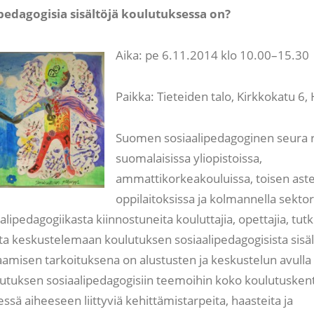
ipedagogisia sisältöjä koulutuksessa on?
Aika: pe 6.11.2014 klo 10.00–15.30
Paikka: Tieteiden talo, Kirkkokatu 6, 
Suomen sosiaalipedagoginen seura 
suomalaisissa yliopistoissa,
ammattikorkeakouluissa, toisen ast
oppilaitoksissa ja kolmannella sektori
alipedagogiikasta kiinnostuneita kouluttajia, opettajia, tutki
ta keskustelemaan koulutuksen sosiaalipedagogisista sisäll
aamisen tarkoituksena on alustusten ja keskustelun avulla
tuksen sosiaalipedagogisiin teemoihin koko koulutuskentä
ssä aiheeseen liittyviä kehittämistarpeita, haasteita ja