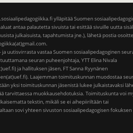
sosiaalipedagogiikka.fi ylläpitää Suomen sosiaalipedagog
aluat antaa palautetta sivuista tai esittää sivuille uutta sisä
uusista julkaisuista, tapahtumista jne.), lähetä postia osoit
ogiikka(at)gmail.com.
- ja uutisvirrasta vastaa Suomen sosiaalipedagoginen seur
altuuttamana seuran puheenjohtaja, YTT Elina Nivala
at)uef.fi) ja hallituksen jäsen, FT Sanna Ryynänen
en(at)uef.fi). Laajemman toimituskunnan muodostaa seu
ntään yksi toimituskunnan jäsenistä lukee julkaistavaksi läh
ittää tarvittaessa muokkausehdotuksia. Toimituskunta voi 
lkaisematta tekstin, mikäli se ei aihepiiriltään tai
altaan sovi yhteen sivuston sosiaalipedagogisen fokuksen