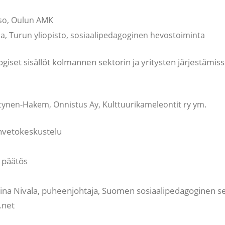
so, Oulun AMK
ila, Turun yliopisto, sosiaalipedagoginen hevostoiminta
giset sisällöt kolmannen sektorin ja yritysten järjestämis
ynen-Hakem, Onnistus Ay, Kulttuurikameleontit ry ym.
vetokeskustelu
 päätös
Elina Nivala, puheenjohtaja, Suomen sosiaalipedagoginen se
.net