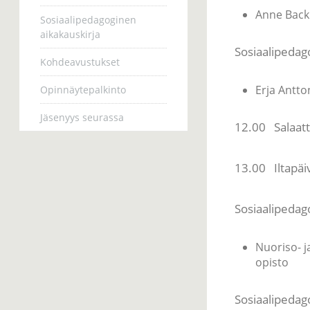
Anne Back
Sosiaalipedagoginen
aikakauskirja
Sosiaalipedag
Kohdeavustukset
Erja Antto
Opinnäytepalkinto
Jäsenyys seurassa
12.00 Salaatt
13.00 Iltapäiv
Sosiaalipedago
Nuoriso- j
opisto
Sosiaalipedag