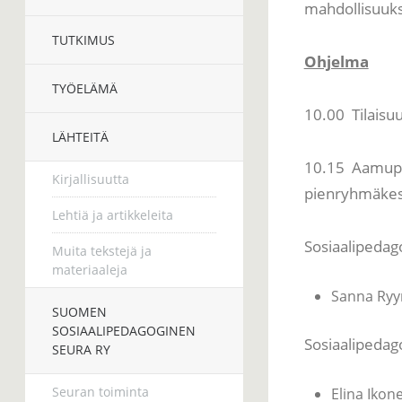
mahdollisuuks
TUTKIMUS
Ohjelma
TYÖELÄMÄ
10.00 Tilaisu
LÄHTEITÄ
10.15 Aamupäiv
Kirjallisuutta
pienryhmäkes
Lehtiä ja artikkeleita
Sosiaalipedago
Muita tekstejä ja
materiaaleja
Sanna Ryy
SUOMEN
SOSIAALIPEDAGOGINEN
Sosiaalipedag
SEURA RY
Seuran toiminta
Elina Iko