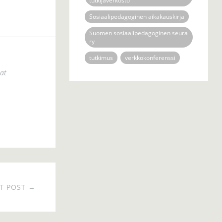
tutkijaverkosto
Sosiaalipedagoginen aikakauskirja
Suomen sosiaalipedagoginen seura
ry
tutkimus
verkkokonferenssi
at
T POST →