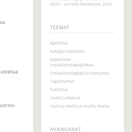
2022 – siirretty kevääseen 2023
sa
TEEMAT
Ajateltua
Kategorisoimaton
Käytännön
sosiaalipedagogiikkaa
kustelua:
Sosiaalipedagogisia toimijoita
Tapahtumat
Tutkittua
Uudet julkaisut
uoriso-
Uutisia meiltä ja muilta mailta
AVAINSANAT