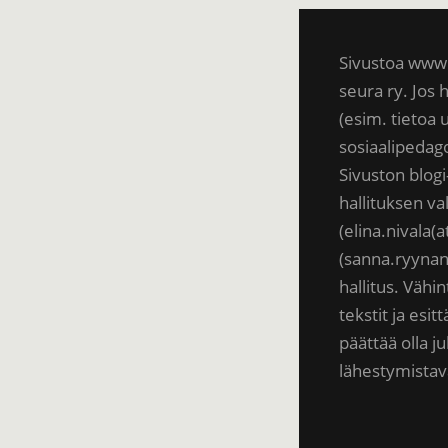
Sivustoa www.
seura ry. Jos h
(esim. tietoa 
sosiaalipedag
Sivuston blogi
hallituksen v
(elina.nivala(
(sanna.ryynan
hallitus. Vähi
tekstit ja es
päättää olla ju
lähestymistav